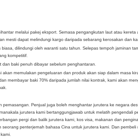
ntar melalui pakej eksport. Semasa pengangkutan laut atau kereta a
san mesti dapat melindungi kargo daripada sebarang kerosakan dan ka
 biasa, dilindungi oleh waranti satu tahun. Selepas tempoh jaminan ta
ng kompetitif.
t dan baki penuh dibayar sebelum penghantaran.
i akan memulakan pengeluaran dan produk akan siap dalam masa kira
dan membayar baki 70% daripada jumlah nilai kontrak, kami akan men
hak.
 pemasangan. Penjual juga boleh menghantar jurutera ke negara dest
nakala jurutera kami bertanggungjawab untuk melatih pengendali p
bangan pergi dan balik jurutera kami, kos visa, makanan dan pengin
n seorang penterjemah bahasa Cina untuk jurutera kami. Dan pembeli 
 kami.