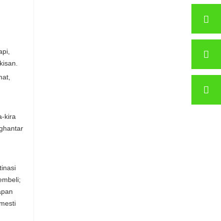
pi,
kisan.
mat,
-kira
ghantar
inasi
embeli;
apan
mesti