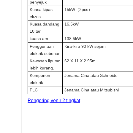
penyejuk
Kuasa kipas
15kW（2pcs）
ekzos
Kuasa dandang
16.5kW
10 tan
kuasa am
138.5kW
Penggunaan
Kira-kira 90 kW sejam
elektrik sebenar
Kawasan liputan
62 X 11 X 2.95m
lebih kurang.
Komponen
Jenama Cina atau Schneide
elektrik
PLC
Jenama Cina atau Mitsubishi
Pengering venir 2 tingkat