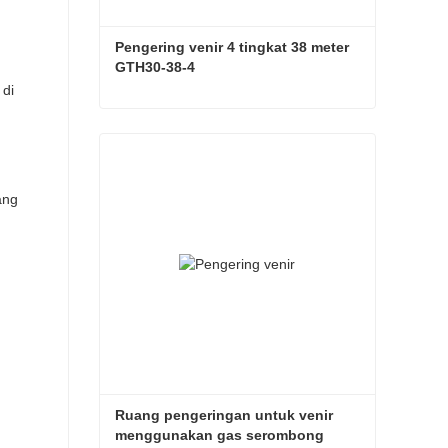
Pengering venir 4 tingkat 38 meter 
GTH30-38-4
 di
Pengering venir 4 tingkat 38 meter GTH30-38-4
Hubungi sekarang
ang
Ruang pengeringan untuk venir 
menggunakan gas serombong 