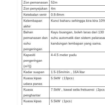
Zon pemanasan
52m
Zon penyejukan
4m
Ketebalan venir
0.8-8mm
Kelembapan
Kunci baharu sehingga kira-kira 10
akhir
Bahan
Kayu buangan, boleh laras dari 13
pemanasan dan
suhu automatik dan sistem pelarasa
suhu
kandungan lembapan yang sama.
pengeringan
Kapasiti
4-4.5 meter padu
pengeringan
(m³/j)
Kadar suapan
1.5-15m/min，16A litar
Kuasa kipas
5.5kW（13pcs）
udara panas
Kuasa
7.5kW，kawal selia frekuensi（2pc
penghantar
Kuasa kipas
5.5kW（1pcs）