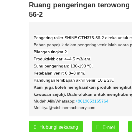
Ruang pengeringan terowong 
56-2
Pengering roller SHINE GTH375-56-2 direka untuk m
Bahan penyejuk dalam pengering venir ialah udara 
Bilangan tingkat:2.
Produktiviti: dari 4–4.5 m3/jam.
Suhu pengeringan: 130-190 ºС.
Ketebalan venir: 0.8–8 mm.
Kandungan lembapan akhir venir: 10 ± 2%.
Kami juga boleh menghasilkan produk mengikut 
kawasan sejuk). Dialu-alukan untuk menghubun
Mudah Alih/Whatsapp:
+8619653165764
Mel:iliya@sdshinemachinery.com
Hubungi sekarang
E-mel