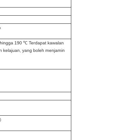
%
0 hingga 190 ℃ Terdapat kawalan
n kelajuan, yang boleh menjamin
s）