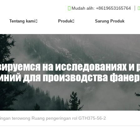
Mudah alih
: +8619653165764
Tentang kami
Produk
Sarung Produk
ingan terowong Ruang pengeringan rol GTH375-56-2