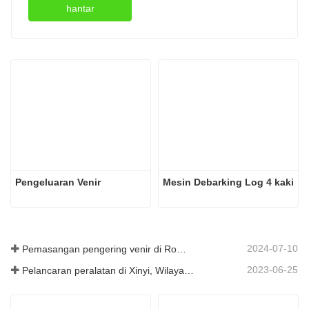
hantar
Pengeluaran Venir
Mesin Debarking Log 4 kaki
2024-07-10
Pemasangan pengering venir di Romania telah selesai.
2023-06-25
Pelancaran peralatan di Xinyi, Wilayah Guizhou, China