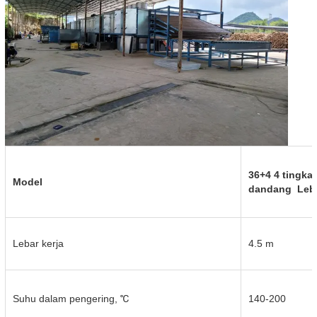
36+4 4 tingka
Model
dandang
Leb
Lebar kerja
4.5 m
Suhu dalam pengering, ℃
140-200