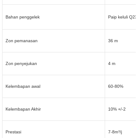
Bahan penggelek
Paip keluli Q2
Zon pemanasan
36 m
Zon penyejukan
4 m
Kelembapan awal
60-80%
Kelembapan Akhir
10% +/-2
Prestasi
7-8m³/j