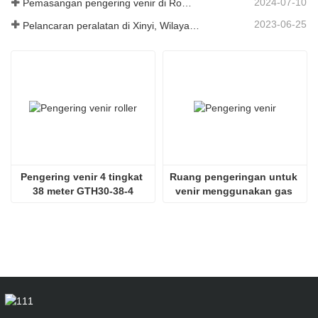
2024-07-10
Pemasangan pengering venir di Romania telah selesai.
2023-06-25
Pelancaran peralatan di Xinyi, Wilayah Guizhou, China
Pengering venir 4 tingkat 
Ruang pengeringan untuk 
38 meter GTH30-38-4
venir menggunakan gas 
serombong SHINE GTH30-
32-2