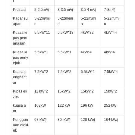
r
Prestasi
2-2.5m³/j
3-3.5 m³/j
3.5-4 m³/j
7-8m³/j
Kadar su
5-22m/mi
5-22m/mi
5-22m/mi
5-22m/mi
apan
n
n
n
n
Kuasa ki
5.5kW*11
5.5kW*13
4kW*32
4kW*44
pas pem
anasan
Kuasa ki
5.5kW*1
5.5kW*1
4kW*4
4kW*4
pas peny
ejuk
Kuasa p
7.5kW*2
7.5kW*2
5.5kW*4
7.5kW*4
enghant
ar
Kipas ek
11 kW*2
15kW*2
15kW*2
15kW*2
zos
kuasa a
103kW
122 kW
196 kW
252 kW
m
Penggun
67 kW/j
80
kW/j
128 kW/j
164 kW/j
aan elekt
rik