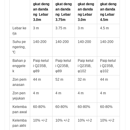
gkat deng
gkat deng
gkat deng
gkat deng
an danda
an danda
an danda
an danda
ng
Lebar 
ng
Lebar 
ng Lebar 
ng Lebar 
3.0m
3.75m
3.0m
4.5m
Lebar ke
3 m
3.75 m
3 m
4.5 m
rja
Suhu pe
140-200
140-200
140-200
140-200
ngering, 
℃
Bahan p
Paip kelul
Paip kelul
Paip kelul
Paip kelul
enggele
i Q235B, 
i Q235B, 
i Q235B, 
i Q235B, 
k
φ89
φ89
φ102
φ102
Zon pem
44 m
52 m
32 m
44 m
anasan
Zon pen
4 m
4 m
4 m
4 m
yejukan
Kelemba
60-80%
60-80%
60-80%
60-80%
pan awal
Kelemba
10% +/-2
10% +/-2
10% +/-2
10% +/-2
pan akhi