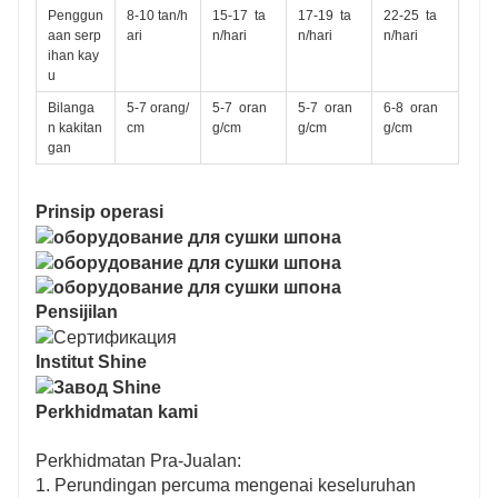
Penggun
8-10 tan/h
15-17
ta
17-19
ta
22-25
ta
aan serp
ari
n/hari
n/hari
n/hari
ihan kay
u
Bilanga
5-7 orang/
5-7
oran
5-7
oran
6-8
oran
n kakitan
cm
g/cm
g/cm
g/cm
gan
Prinsip operasi
Pensijilan
Institut Shine
Perkhidmatan kami
Perkhidmatan Pra-Jualan:
1. Perundingan percuma mengenai keseluruhan