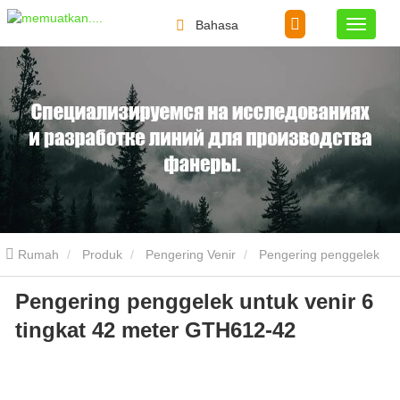
Bahasa
Rumah
Produk
Pengering Venir
Pengering penggelek
Pengering penggelek untuk venir 6
untuk venir 6 tingkat 42 meter GTH612-42
tingkat 42 meter GTH612-42