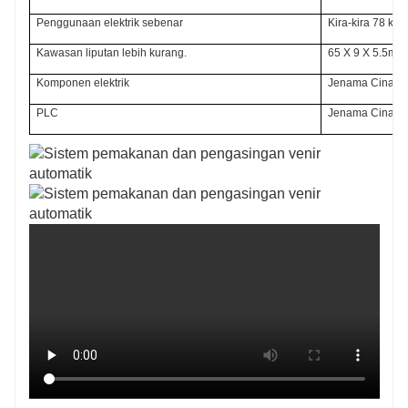
Penggunaan elektrik sebenar
Kira-kira 78 kW
Kawasan liputan lebih kurang.
65 X 9 X 5.5m
Komponen elektrik
Jenama Cina at
PLC
Jenama Cina
at