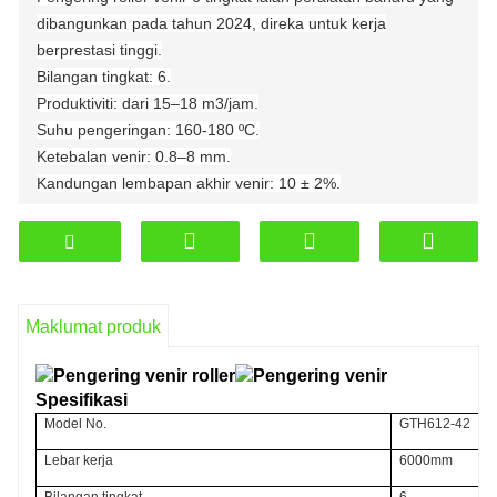
dibangunkan pada tahun 2024, direka untuk kerja
berprestasi tinggi.
Bilangan tingkat: 6.
Produktiviti: dari 15–18 m3/jam.
Suhu pengeringan: 160-180 ºС.
Ketebalan venir: 0.8–8 mm.
Kandungan lembapan akhir venir: 10 ± 2%.
Kami juga boleh menghasilkan produk mengikut
pesanan pelanggan individu (terutama untuk kawasan
sejuk). Dialu-alukan untuk menghubungi kami untuk
perundingan.
Mudah Alih/Whatsapp:
+8619653165764
Maklumat produk
Mel:iliya@sdshinemachinery.com
Spesifikasi
Model No.
GTH612-42
Lebar kerja
6000mm
Bilangan tingkat
6