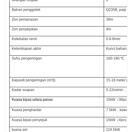
Bahan penggelek
Q235B, paip kel
Zon pemanasan
38m
Zon penyejukan
4m
Ketebalan venir
0.8-8mm
Kelembapan akhir
Kunci baharu se
Suhu pengeringan
160-180 ºС
Kapasiti pengeringan (m³/j)
15-18 meter pa
Kadar suapan
5-22m/min，16A 
Kuasa kipas udara panas
15kW（36pcs）
Kuasa penghantar
7.5kW，kawal s
Kuasa kipas penyejuk
15kW（4pcs）
kuasa am
119
.
5kW