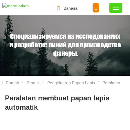
Bahasa
Rumah
Produk
Pengeluaran Papan Lapis
Peralatan
Peralatan membuat papan lapis
membuat papan lapis automatik
automatik