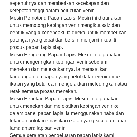
sepenuhnya dan memberikan kecekapan dan
ketepatan tinggi dalam pelucutan venir.
Mesin Pemotong Papan Lapis: Mesin ini digunakan
untuk memotong kepingan venir mengikut saiz dan
bentuk yang dikehendaki. Ia direka untuk memberikan
potongan yang tepat dan bersih, menjamin kualiti
produk papan lapis siap.
Mesin Pengering Papan Lapis: Mesin ini digunakan
untuk mengeringkan kepingan venir sebelum
menekan dan melekatkannya. Ia memastikan
kandungan lembapan yang betul dalam venir untuk
ikatan yang betul dan mengelakkan meledingkan atau
retak semasa proses menekan.
Mesin Penekan Papan Lapis: Mesin ini digunakan
untuk menekan dan melekatkan kepingan venir ke
dalam panel papan lapis. Ia menggunakan haba dan
tekanan untuk memastikan ikatan yang kuat dan tahan
lama antara lapisan venir.
Semua peralatan pengeluaran papan lapis kami