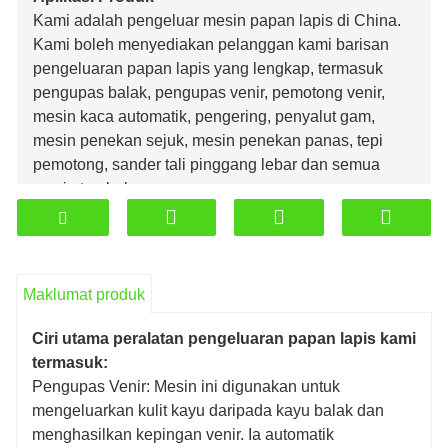
Kami adalah pengeluar mesin papan lapis di China.
Kami boleh menyediakan pelanggan kami barisan
pengeluaran papan lapis yang lengkap, termasuk
pengupas balak, pengupas venir, pemotong venir,
mesin kaca automatik, pengering, penyalut gam,
mesin penekan sejuk, mesin penekan panas, tepi
pemotong, sander tali pinggang lebar dan semua
mesin tambahan.
Maklumat produk
Ciri utama peralatan pengeluaran papan lapis kami
termasuk:
Pengupas Venir: Mesin ini digunakan untuk
mengeluarkan kulit kayu daripada kayu balak dan
menghasilkan kepingan venir. Ia automatik