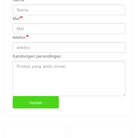
Mel
telefon
Kandungan perundingan
hantar