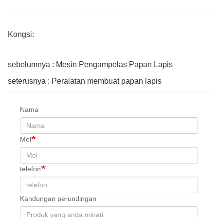
Kongsi:
sebelumnya : Mesin Pengampelas Papan Lapis
seterusnya : Peralatan membuat papan lapis
Nama
Mel
telefon
Kandungan perundingan