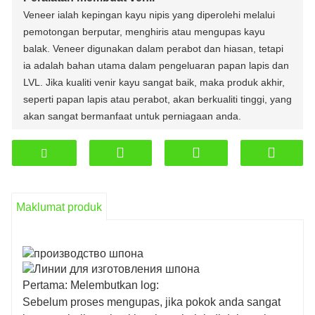
Veneer ialah kepingan kayu nipis yang diperolehi melalui
pemotongan berputar, menghiris atau mengupas kayu
balak. Veneer digunakan dalam perabot dan hiasan, tetapi
ia adalah bahan utama dalam pengeluaran papan lapis dan
LVL. Jika kualiti venir kayu sangat baik, maka produk akhir,
seperti papan lapis atau perabot, akan berkualiti tinggi, yang
akan sangat bermanfaat untuk perniagaan anda.
Penghasilan venir terdiri daripada beberapa fasa, daripada
pemprosesan dan pembersihan kayu balak kepada
pengeringan dan pelekatan venir yang terhasil. Setiap fasa
memerlukan peralatan khusus sendiri. Kami menambah
baik setiap peringkat pengeluaran, dari segi teknologi dan
Maklumat produk
prosedur, untuk mencipta venir yang paling optimum. Mesin
kami boleh menghasilkan venir daripada semua jenis kayu.
Shine membekalkan talian dan mesin untuk pengeluaran
venir. Kami mengetahui perkara paling penting bagi setiap
fasa proses, daripada memproses log kepada mendapatkan
Pertama: Melembutkan log:
produk akhir berkualiti tinggi. Dengan kami, proses
Sebelum proses mengupas, jika pokok anda sangat