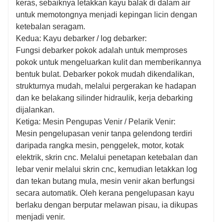
pengeluaran venir anda bermula dengan pemprosesan log
keras, sebaiknya letakkan kayu balak di dalam air
yang paling tepat dan cekap di pasaran.
untuk memotongnya menjadi kepingan licin dengan
Mesin pengelupasan venir adalah peralatan yang
ketebalan seragam.
diperlukan untuk pengeluaran venir kayu. Prinsip operasi
Kedua: Kayu debarker / log debarker:
mesin pengelupasan venir ialah apabila log berputar di
Fungsi debarker pokok adalah untuk memproses
bawah tindakan enjin, log diproses dan bertukar menjadi
pokok untuk mengeluarkan kulit dan memberikannya
kepingan venir kayu.
bentuk bulat. Debarker pokok mudah dikendalikan,
strukturnya mudah, melalui pergerakan ke hadapan
dan ke belakang silinder hidraulik, kerja debarking
dijalankan.
Ketiga: Mesin Pengupas Venir / Pelarik Venir:
Mesin pengelupasan venir tanpa gelendong terdiri
daripada rangka mesin, penggelek, motor, kotak
elektrik, skrin cnc. Melalui penetapan ketebalan dan
lebar venir melalui skrin cnc, kemudian letakkan log
dan tekan butang mula, mesin venir akan berfungsi
secara automatik. Oleh kerana pengelupasan kayu
berlaku dengan berputar melawan pisau, ia dikupas
menjadi venir.