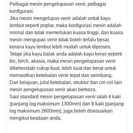
Pelbagai mesin pengelupasan venir, pelbagai
konfigurasi.
Jika mesin mengelupas venir adalah untuk kayu
lembut seperti poplar, maka konfigurasi mesin adalah
normal dan tidak memerlukan kuasa tinggi, dan kuasa
mesin mengupas venir tidak boleh terlalu besar,
kerana kayu lembut lebih mudah untuk diproses.
Tetapi jika kayu balak anda adalah kayu keras seperti
bic, birch, akasia, maka mesin pengelupasan venir
dikehendaki cukup kuat, lebih kuat dan berat untuk
memastikan ketebalan venir tepat dan seimbang.
Dan kelajuan, julat ketebalan, struktur dan ciri-ciri lain
mesin pengelupasan venir akan berbeza.
Saiz standard mesin pengelupasan venir ialah 4 kaki
(panjang log maksimum 1300mm) dan 8 kaki (panjang
log maksimum 2600mm), juga boleh disesuaikan
mengikut keadaan anda.