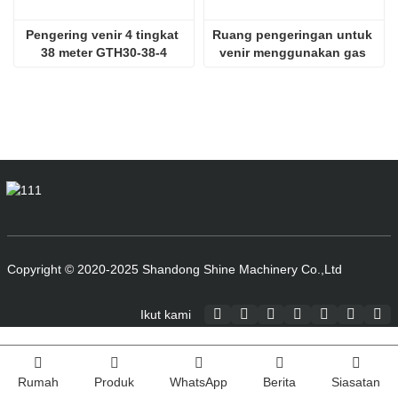
Pengering venir 4 tingkat 
Ruang pengeringan untuk 
38 meter GTH30-38-4
venir menggunakan gas 
serombong SHINE GTH30-
32-2
Copyright © 2020-2025 Shandong Shine Machinery Co.,Ltd
Ikut kami
Rumah
Produk
WhatsApp
Berita
Siasatan
Index