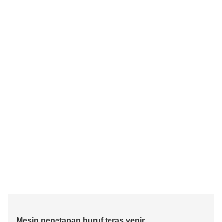
Mesin penetapan huruf teras venir