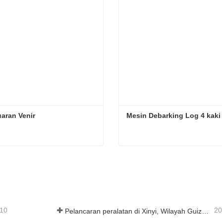
aran Venir
Mesin Debarking Log 4 kaki
aran Venir
Mesin Debarking Log 4 kak
ungi sekarang
Hubungi sekarang
-10
20
Pelancaran peralatan di Xinyi, Wilayah Guizhou, China