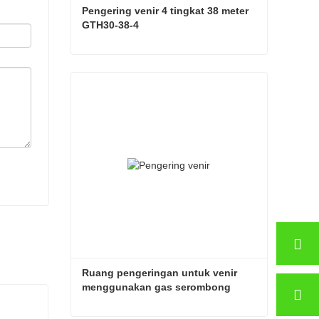
Pengering venir 4 tingkat 38 meter 
GTH30-38-4
Pengering venir 4 tingkat 38 meter GTH30-38-4
Hubungi sekarang
Ruang pengeringan untuk venir 
menggunakan gas serombong 
SHINE GTH30-32-2