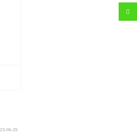
Ruang pengeringan untuk venir menggunakan gas serombong SHINE GTH30-32-2
Hubungi sekarang
i
23-06-25