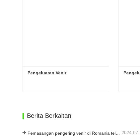
Pengeluaran Venir
Pengelu
Pengeluaran Venir
Pengelu
Hubungi sekarang
Hub
Berita Berkaitan
2024-07
Pemasangan pengering venir di Romania telah selesai.