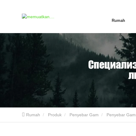
Rumah
Rumah
Produk
Penyebar Gam
Penyebar Gam 